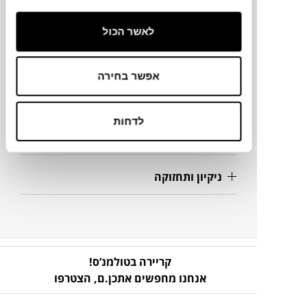
150X76X82H ס"מ
לאשר הכול
מידע על חומרים
אפשר בחירה
מק"ט
לדחות
פרטים נוספים
ניקיון ותחזוקה
קריירה בטולמנ’ס!
אנחנו מחפשים אתכן.ם,
הצטרפו