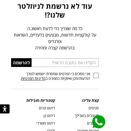
עוד לא נרשמת לניוזלטר
שלנו?!
כל מה שצריך כדי לדעת ראשונ.ה
על קולקציות חדשות, מבצעים בלעדיים, השראות
וטרנדים
בהרשמה קצרה ומהירה
הכניסו
להרשמה
כתובת
אני מסכים כי הפרטים שמסרתי ישמשו לצורך
דוא”ל
הודעות/תכן שיווקיות כמפורט ב
מדיניות הפרטיות
.
קצת עלינו
קטגוריות מובילות
סניפים
ריהוט פנים
מעצבים בשבילך
ריהוט גן
מעצבים
ריהוט משרדי
אמניות ואמנים
ילדים