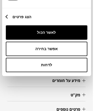
צורות וצבעים, שאפשר לערום ולשלב, ולהוסיף
להם
מכסים
ו
גלגלים
בהתאמה אישית. פתרון
אחסון חכם ומעוצב שמתאים לכל פינה בבית.
הצג פרטים
לאשר הכול
מותג
אפשר בחירה
מידות
34.5X53X18.5H
לדחות
מידע על חומרים
מק"ט
פרטים נוספים