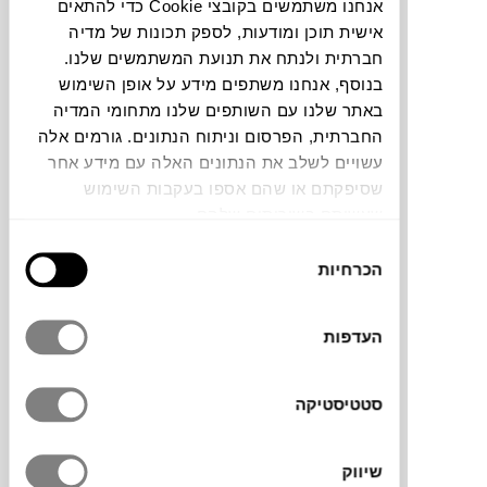
אנחנו משתמשים בקובצי Cookie כדי להתאים
חלה שגיאה. אנא רעננו את הדף ונסו שנית
אישית תוכן ומודעות, לספק תכונות של מדיה
חברתית ולנתח את תנועת המשתמשים שלנו.
בנוסף, אנחנו משתפים מידע על אופן השימוש
באתר שלנו עם השותפים שלנו מתחומי המדיה
צבעים
החברתית, הפרסום וניתוח הנתונים. גורמים אלה
עשויים לשלב את הנתונים האלה עם מידע אחר
שסיפקתם או שהם אספו בעקבות השימוש
שעשיתם בשירותים שלהם.
בחירת
הכרחיות
הסכמה
ארגזי האחסון Colour Crate של המותג הדני
העדפות
HAY
מוסיפים צבע, גמישות וקריצה למשימת
סידור וארגון הבית. עשויים 100% פלסטיק
סטטיסטיקה
ממוחזר מפסולת צרכנית, עם מבנה מחורר
בהשראת ארגזי חלב קלאסיים, שמעניק להם
מראה קליל ואוורירי. זמינים במבחר גדלים,
שיווק