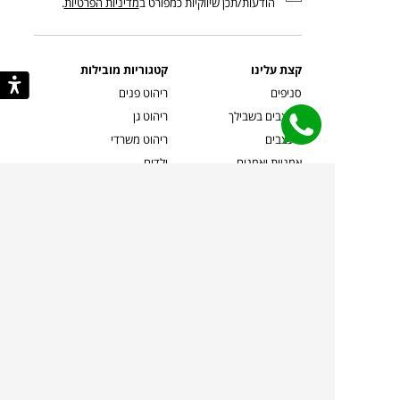
הודעות/תכן שיווקיות כמפורט ב
מדיניות הפרטיות
.
קצת עלינו
קטגוריות מובילות
סניפים
ריהוט פנים
מעצבים בשבילך
ריהוט גן
מעצבים
ריהוט משרדי
אמניות ואמנים
ילדים
קשרי אדריכלים
שטיחים
שוברים
אביזרים והלבשת הבית
צרו קשר
תאורה
משלוחים והחזרות
ספות לסלון
שואלים אותנו
שולחנות קפה
שרות ב-
פינות אוכל
תקנון אתר
מדיניות פרטיות
מדיניות עוגיות/Cookies
מדיניות מצלמות