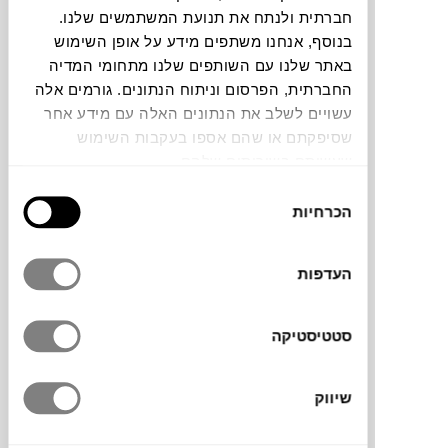
חברתית ולנתח את תנועת המשתמשים שלנו.
בנוסף, אנחנו משתפים מידע על אופן השימוש
באתר שלנו עם השותפים שלנו מתחומי המדיה
החברתית, הפרסום וניתוח הנתונים. גורמים אלה
עשויים לשלב את הנתונים האלה עם מידע אחר
שסיפקתם או שהם אספו בעקבות השימוש
שעשיתם בשירותים שלהם.
ארגזי האחסון Colour Crate של המותג הדני
בחירת
HAY
מוסיפים צבע, גמישות וקריצה למשימת
הכרחיות
הסכמה
סידור וארגון הבית. עשויים 100% פלסטיק
ממוחזר מפסולת צרכנית, עם מבנה מחורר
העדפות
בהשראת ארגזי חלב קלאסיים, שמעניק להם
מראה קליל ואוורירי. זמינים במבחר גדלים,
צורות וצבעים, שאפשר לערום ולשלב, ולהוסיף
סטטיסטיקה
להם מכסים וגלגלים בהתאמה אישית. פתרון
אחסון חכם ומעוצב שמתאים לכל פינה בבית.
שיווק