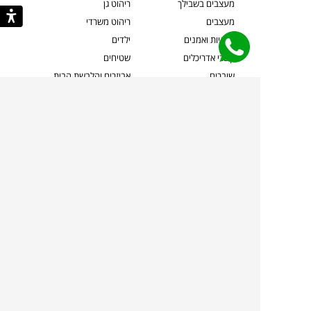
מעצבים בשבילך
ריהוט גן
מעצבים
ריהוט משרדי
אמניות ואמנים
ילדים
קשרי אדריכלים
שטיחים
שוברים
אביזרים והלבשת הבית
צרו קשר
תאורה
משלוחים והחזרות
ספות לסלון
שואלים אותנו
שולחנות קפה
שרות ב-
פינות אוכל
תקנון אתר
מדיניות פרטיות
מדיניות עוגיות/Cookies
מדיניות מצלמות
ביטול עסקה