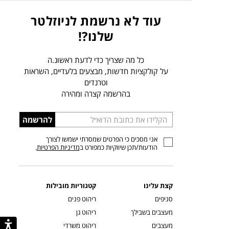
עוד לא נרשמת לניוזלטר
שלנו?!
כל מה שצריך כדי לדעת ראשונ.ה
על קולקציות חדשות, מבצעים בלעדיים, השראות
וטרנדים
בהרשמה קצרה ומהירה
הכניסו
להרשמה
כתובת
אני מסכים כי הפרטים שמסרתי ישמשו לצורך
דוא”ל
הודעות/תכן שיווקיות כמפורט ב
מדיניות הפרטיות
.
קצת עלינו
קטגוריות מובילות
סניפים
ריהוט פנים
מעצבים בשבילך
ריהוט גן
מעצבים
ריהוט משרדי