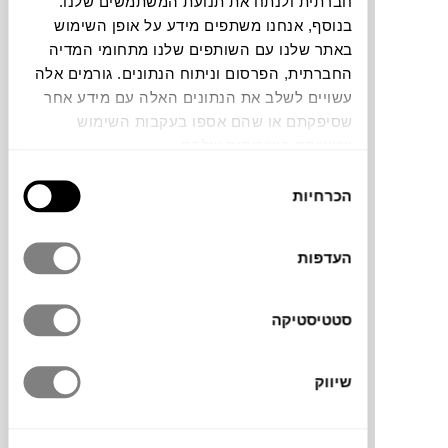
חברתית ולנתח את תנועת המשתמשים שלנו.
צבעים
בנוסף, אנחנו משתפים מידע על אופן השימוש
באתר שלנו עם השותפים שלנו מתחומי המדיה
החברתית, הפרסום וניתוח הנתונים. גורמים אלה
עשויים לשלב את הנתונים האלה עם מידע אחר
שסיפקתם או שהם אספו בעקבות השימוש
שעשיתם בשירותים שלהם.
ארגזי האחסון
Colour Crate של המותג הדני
HAY
מוסיפים צבע, גמישות וקריצה למשימת
בחירת
סידור וארגון הבית. עשויים 100% פלסטיק
הכרחיות
הסכמה
ממוחזר מפסולת צרכנית, עם מבנה מחורר
בהשראת ארגזי חלב קלאסיים, שמעניק להם
העדפות
מראה קליל ואוורירי. זמינים במבחר גדלים,
צורות וצבעים, שאפשר לערום ולשלב, ולהוסיף
להם מכסים וגלגלים בהתאמה אישית. פתרון
סטטיסטיקה
אחסון חכם ומעוצב שמתאים לכל פינה בבית.
שיווק
מותג