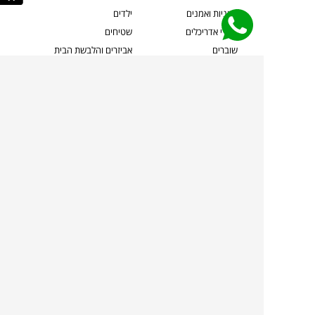
אמניות ואמנים
ילדים
קשרי אדריכלים
שטיחים
שוברים
אביזרים והלבשת הבית
צרו קשר
תאורה
משלוחים והחזרות
ספות לסלון
שואלים אותנו
שולחנות קפה
שרות ב-
פינות אוכל
תקנון אתר
מדיניות פרטיות
מדיניות עוגיות/Cookies
מדיניות מצלמות
ביטול עסקה
הצהרת נגישות