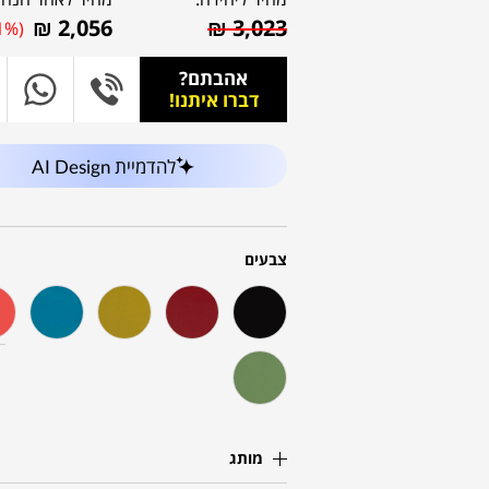
₪
2,056
₪
3,023
1%)
אהבתם?
דברו איתנו!
להדמיית AI Design
צבעים
מותג