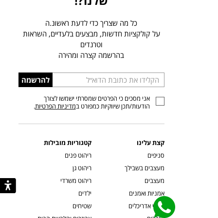
שלנו?!
כל מה שצריך כדי לדעת ראשונ.ה
על קולקציות חדשות, מבצעים בלעדיים, השראות
וטרנדים
בהרשמה קצרה ומהירה
הכניסו
להרשמה
כתובת
אני מסכים כי הפרטים שמסרתי ישמשו לצורך
דוא”ל
הודעות/תכן שיווקיות כמפורט ב
מדיניות הפרטיות
.
קצת עלינו
קטגוריות מובילות
סניפים
ריהוט פנים
מעצבים בשבילך
ריהוט גן
מעצבים
ריהוט משרדי
אמניות ואמנים
ילדים
קשרי אדריכלים
שטיחים