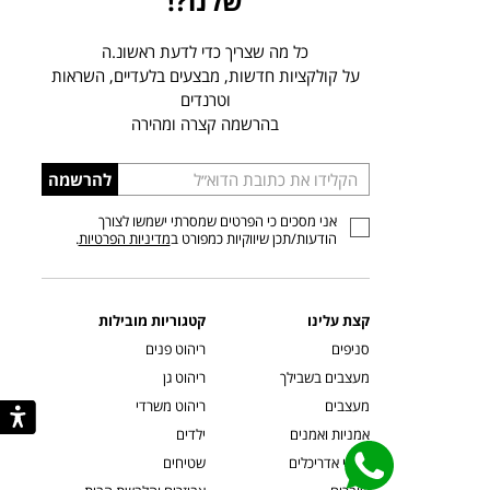
שלנו?!
כל מה שצריך כדי לדעת ראשונ.ה
על קולקציות חדשות, מבצעים בלעדיים, השראות
וטרנדים
בהרשמה קצרה ומהירה
הכניסו
להרשמה
כתובת
אני מסכים כי הפרטים שמסרתי ישמשו לצורך
דוא”ל
הודעות/תכן שיווקיות כמפורט ב
מדיניות הפרטיות
.
קצת עלינו
קטגוריות מובילות
סניפים
ריהוט פנים
מעצבים בשבילך
ריהוט גן
מעצבים
ריהוט משרדי
אמניות ואמנים
ילדים
קשרי אדריכלים
שטיחים