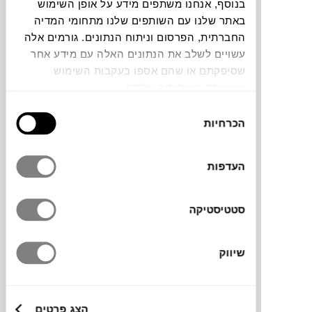
בנוסף, אנחנו משתפים מידע על אופן השימוש
באתר שלנו עם השותפים שלנו מתחומי המדיה
השולחן CUCKOO למותג האיטלקי Magis
החברתית, הפרסום וניתוח הנתונים. גורמים אלה
עוצב על ידי Konstantin Grcic בשנת 2016
עשויים לשלב את הנתונים האלה עם מידע אחר
כחלק מקולקציית The Wild Bunch. שובבים,
שסיפקתם או שהם אספו בעקבות השימוש
קסומים ודינאמיים – אלה התכונות לתיאור
שעשיתם בשירותים שלהם.
הקולקציה, המציעה גישה טבעית ופונקציונלית
בחירת
יחד עם סגנון משעשע וידידותי המתאים למגוון
הכרחיות
הסכמה
רחב של חללים ומצבים. השולחן משלב שלד עץ
מלא יחד עם מחברי פוליקרבונט ביציקה
מתקדמת ומשטח עליון עגול.
העדפות
סטטיסטיקה
מותג
שיווק
מעצב
מידות
הצג פרטים