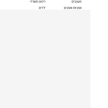
מעצבים
ריהוט משרדי
אמניות ואמנים
ילדים
קשרי אדריכלים
שטיחים
שוברים
אביזרים והלבשת הבית
צרו קשר
תאורה
משלוחים והחזרות
ספות לסלון
שואלים אותנו
שולחנות קפה
שרות ב-
פינות אוכל
תקנון אתר
מדיניות פרטיות
מדיניות עוגיות/Cookies
מדיניות מצלמות
ביטול עסקה
הצהרת נגישות