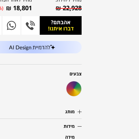
₪
18,801
₪
22,928
%)
אהבתם?
דברו איתנו!
להדמיית AI Design
צבעים
מותג
מידות
מידה