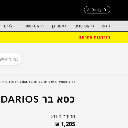
AI Design
חדש
ריהוט פנים
ריהוט גן
ריהוט משרדי
ילדים
הזדמנות אחרונה
ריהוט מעוצב לבית >
חדש >
חדש ב-dot >
ריהוט גן >
כסא ב
כסא בר DARIOS
מחיר ליחידה:
₪
1,205