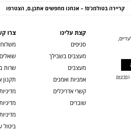
קריירה בטולמנ’ס! – אנחנו מחפשים אתכן.ם, הצטרפו
קצת עלינו
צרו קש
דיים,
סניפים
משלוחי
מעצבים בשבילך
שואלים 
מעצבים
שרות ב
 ב
מדיניות
אמניות ואמנים
תקנון 
קשרי אדריכלים
מדיניות
שוברים
מדיניות עוג
מדיניות
ביטול 