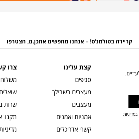
קריירה בטולמנ’ס! – אנחנו מחפשים אתכן.ם, הצטרפו
קצת עלינו
צרו קש
דיים,
סניפים
משלוחי
מעצבים בשבילך
שואלים 
מעצבים
שרות ב
 ב
מדיניות
אמניות ואמנים
תקנון 
קשרי אדריכלים
מדיניות