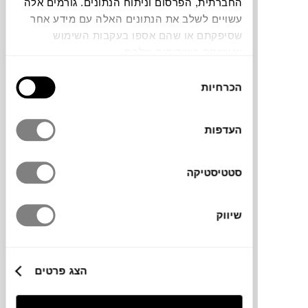
החברתית, הפרסום וניתוח הנתונים. גורמים אלה
עשויים לשלב את הנתונים האלה עם מידע אחר
צבעים
שסיפקתם או שהם אספו בעקבות השימוש
שעשיתם בשירותים שלהם.
בחירת
הכרחיות
הסכמה
שולחן נפתח בעיצוב מינימליסטי, רגלי השולחן
העדפות
דקות ופינתיות. השולחן עשוי אלומיניום, קל
להזזה ומתאים לסביבת חוץ ללא צורך בתחזוקה.
סטטיסטיקה
שיווק
מידות
120X268-368X75H ס"מ
הצג פרטים
מידע על חומרים