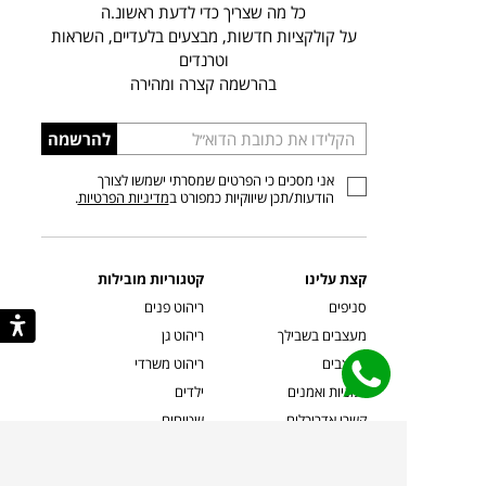
כל מה שצריך כדי לדעת ראשונ.ה
על קולקציות חדשות, מבצעים בלעדיים, השראות
וטרנדים
בהרשמה קצרה ומהירה
הכניסו
להרשמה
כתובת
אני מסכים כי הפרטים שמסרתי ישמשו לצורך
דוא”ל
הודעות/תכן שיווקיות כמפורט ב
מדיניות הפרטיות
.
קצת עלינו
קטגוריות מובילות
סניפים
ריהוט פנים
מעצבים בשבילך
ריהוט גן
מעצבים
ריהוט משרדי
אמניות ואמנים
ילדים
קשרי אדריכלים
שטיחים
שוברים
אביזרים והלבשת הבית
צרו קשר
תאורה