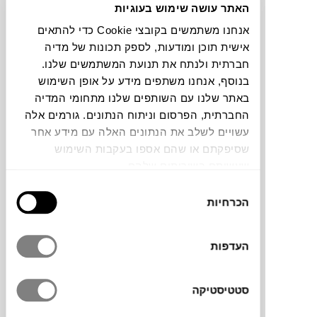
האתר עושה שימוש בעוגיות
אנחנו משתמשים בקובצי Cookie כדי להתאים
צבעים
אישית תוכן ומודעות, לספק תכונות של מדיה
חברתית ולנתח את תנועת המשתמשים שלנו.
בנוסף, אנחנו משתפים מידע על אופן השימוש
באתר שלנו עם השותפים שלנו מתחומי המדיה
החברתית, הפרסום וניתוח הנתונים. גורמים אלה
שטיח Ocean Shore של המותג הספרדי
עשויים לשלב את הנתונים האלה עם מידע אחר
LORENA CANALS, ישיט אתכם באוקיינוס
שסיפקתם או שהם אספו בעקבות השימוש
שבתוכו שוחים להם דגים קטנים שנגלים מתוך
שעשיתם בשירותים שלהם.
הכחול, אפילו השוליים מעוצבים כגלים
בחירת
שמתנפצים על החוף. עשוי 100% כותנה וניתן
הכרחיות
הסכמה
לניקוי במכונת הכביסה.
העדפות
מותג
סטטיסטיקה