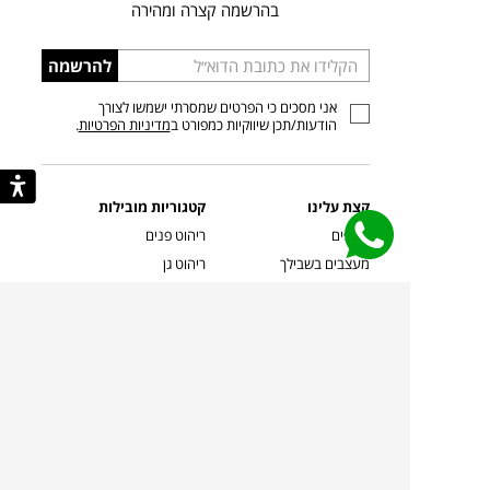
בהרשמה קצרה ומהירה
הכניסו
להרשמה
כתובת
אני מסכים כי הפרטים שמסרתי ישמשו לצורך
דוא”ל
הודעות/תכן שיווקיות כמפורט ב
מדיניות הפרטיות
.
קצת עלינו
קטגוריות מובילות
סניפים
ריהוט פנים
מעצבים בשבילך
ריהוט גן
מעצבים
ריהוט משרדי
אמניות ואמנים
ילדים
קשרי אדריכלים
שטיחים
שוברים
אביזרים והלבשת הבית
צרו קשר
תאורה
משלוחים והחזרות
ספות לסלון
שואלים אותנו
שולחנות קפה