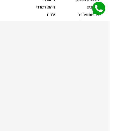
מעצבים
ריהוט משרדי
אמניות ואמנים
ילדים
קשרי אדריכלים
שטיחים
שוברים
אביזרים והלבשת הבית
צרו קשר
תאורה
משלוחים והחזרות
ספות לסלון
שואלים אותנו
שולחנות קפה
שרות ב-
פינות אוכל
תקנון אתר
מדיניות פרטיות
מדיניות עוגיות/Cookies
מדיניות מצלמות
ביטול עסקה