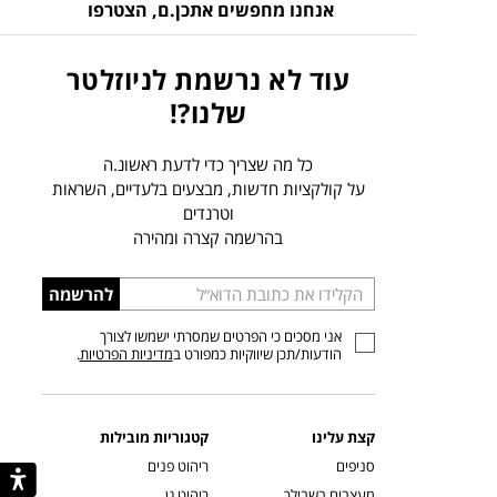
אנחנו מחפשים אתכן.ם,
הצטרפו
עוד לא נרשמת לניוזלטר
שלנו?!
כל מה שצריך כדי לדעת ראשונ.ה
על קולקציות חדשות, מבצעים בלעדיים, השראות
וטרנדים
בהרשמה קצרה ומהירה
הכניסו
להרשמה
כתובת
אני מסכים כי הפרטים שמסרתי ישמשו לצורך
דוא”ל
הודעות/תכן שיווקיות כמפורט ב
מדיניות הפרטיות
.
קצת עלינו
קטגוריות מובילות
סניפים
ריהוט פנים
מעצבים בשבילך
ריהוט גן