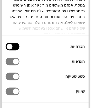
בנוסף, אנחנו משתפים מידע על אופן השימוש
חלה שגיאה. אנא רעננו את הדף ונסו שנית
באתר שלנו עם השותפים שלנו מתחומי המדיה
החברתית, הפרסום וניתוח הנתונים. גורמים אלה
עשויים לשלב את הנתונים האלה עם מידע אחר
צבעים
שסיפקתם או שהם אספו בעקבות השימוש
שעשיתם בשירותים שלהם.
בחירת
הכרחיות
הסכמה
סדרת כלי הבישול EASY של המותג הדני
RIG-
העדפות
TIG
, מציגה מגוון רחב של כלי בישול והגשה
מעוצבים.
סטטיסטיקה
הכלים נוחים וקלים לשימוש יומיומי, עם דגש על
פונקציונליות מירבית ויופי טבעי.
הכלים מיוצרים מעץ אלון לבן, אשר מתאפיין
שיווק