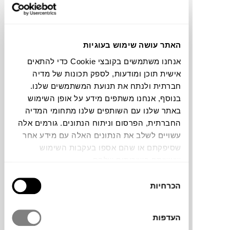
תוכלו למצוא אותי ב:
האתר עושה שימוש בעוגיות
אנחנו משתמשים בקובצי Cookie כדי להתאים
צבעים
אישית תוכן ומודעות, לספק תכונות של מדיה
חברתית ולנתח את תנועת המשתמשים שלנו.
בנוסף, אנחנו משתפים מידע על אופן השימוש
באתר שלנו עם השותפים שלנו מתחומי המדיה
החברתית, הפרסום וניתוח הנתונים. גורמים אלה
עשויים לשלב את הנתונים האלה עם מידע אחר
שטיחי קולקצייתECO, של מעצבת האופנה
שסיפקתם או שהם אספו בעקבות השימוש
Elena Sanguankeo ששיתפה פעולה עם
שעשיתם בשירותים שלהם.
המותג
GERVASONI
. השטיחים נעשו באריגת
בחירת
יד על נול מסורתי. המעצבת מביאה את ניסיונה
הכרחיות
הסכמה
מעולם ההוט קוטור לאריגת הקולקציה,
המשלבת חוטים, צבעים ותפרים ליצירת שלוש
גרסאות ייחודיות: ירוק, לבן וטבעי. השילוב בין
העדפות
מסורת לחדשנות ניכר גם בבחירת החומרים –