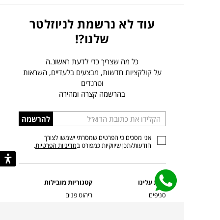
עוד לא נרשמת לניוזלטר
שלנו?!
כל מה שצריך כדי לדעת ראשונ.ה
על קולקציות חדשות, מבצעים בלעדיים, השראות
וטרנדים
בהרשמה קצרה ומהירה
הכניסו
להרשמה
כתובת
אני מסכים כי הפרטים שמסרתי ישמשו לצורך
דוא”ל
הודעות/תכן שיווקיות כמפורט ב
מדיניות הפרטיות
.
קצת עלינו
קטגוריות מובילות
סניפים
ריהוט פנים
מעצבים בשבילך
ריהוט גן