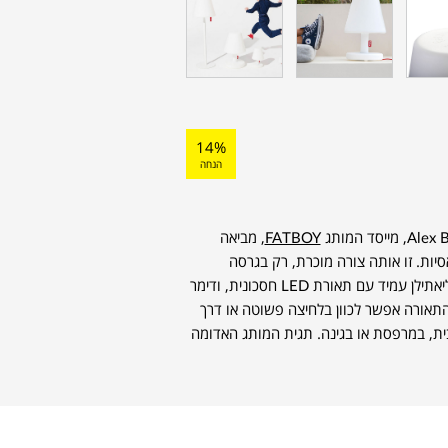
14%
הנחה
FATBOY
, מביאה
יות. זו אותה צורה מוכרת, רק בגרסה
מוגדלת שמקבלת נוכחות חדשה. הגוף עשוי פוליאתילן עמיד עם תאורת LED חסכונית, ודימר
התאורה אפשר לכוון בלחיצה פשוטה או דרך
בית, במרפסת או בגינה. תגית המותג האדומה