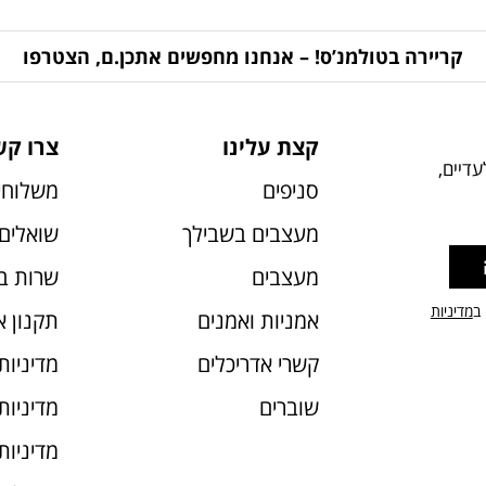
קריירה בטולמנ’ס! – אנחנו מחפשים אתכן.ם, הצטרפו
קצת עלינו
צרו קש
דיים,
סניפים
משלוחי
מעצבים בשבילך
שואלים 
מעצבים
שרות ב
 ב
מדיניות
אמניות ואמנים
תקנון 
קשרי אדריכלים
מדיניות
שוברים
מדיניות עוג
מדיניות