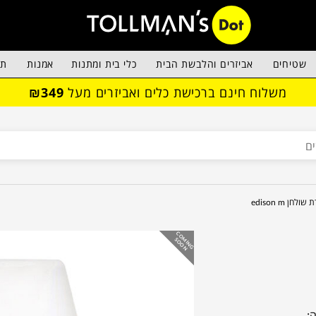
שטיחים
אביזרים והלבשת הבית
כלי בית ומתנות
אמנות
תא
משלוח חינם ברכישת כלים ואביזרים מעל
₪349
שולחן edison m
C
O
IN
G
O
O
M
S
N
: