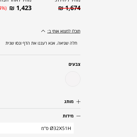
₪
1,423
₪
1,674
4%)
תוכלו למצוא אותי ב:
חלה שגיאה. אנא רעננו את הדף ונסו שנית
צבעים
מותג
מידות
Ø32X51H ס"מ