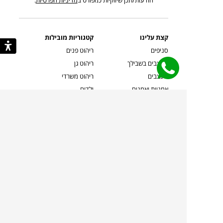
הודעות/תכן שיווקיות כמפורט ב
מדיניות הפרטיות
.
קצת עלינו
קטגוריות מובילות
סניפים
ריהוט פנים
מעצבים בשבילך
ריהוט גן
מעצבים
ריהוט משרדי
אמניות ואמנים
ילדים
קשרי אדריכלים
שטיחים
שוברים
אביזרים והלבשת הבית
צרו קשר
תאורה
משלוחים והחזרות
ספות לסלון
שואלים אותנו
שולחנות קפה
שרות ב-
פינות אוכל
תקנון אתר
מדיניות פרטיות
מדיניות עוגיות/Cookies
מדיניות מצלמות