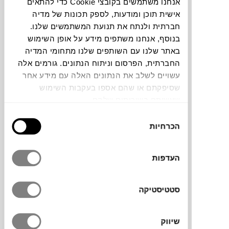
אנחנו משתמשים בקובצי Cookie כדי להתאים
חלה שגיאה. אנא רעננו את הדף ונסו שנית
אישית תוכן ומודעות, לספק תכונות של מדיה
חברתית ולנתח את תנועת המשתמשים שלנו.
בנוסף, אנחנו משתפים מידע על אופן השימוש
באתר שלנו עם השותפים שלנו מתחומי המדיה
צבעים
החברתית, הפרסום וניתוח הנתונים. גורמים אלה
עשויים לשלב את הנתונים האלה עם מידע אחר
שסיפקתם או שהם אספו בעקבות השימוש
שעשיתם בשירותים שלהם.
בחירת
הכרחיות
פרקולטור מקולקציית Emma של המותג הדני
הסכמה
STELTON, בעיצוב הצמד
HolmbäckNordentoft, משלב אסתטיקה
העדפות
סקנדינבית עם פונקציונליות מודרנית. הקנקן
עשוי נירוסטה צבועה עם ידית עץ בוק, ומיועד
להכנת קפה בסגנון פרנץ’ פרס – עם שליטה
סטטיסטיקה
מלאה בתהליך החליטה ושמירה על הטעם
והארומה הטבעיים של הקפה. מתאים לשימוש
שיווק
יומיומי או לאירוח.