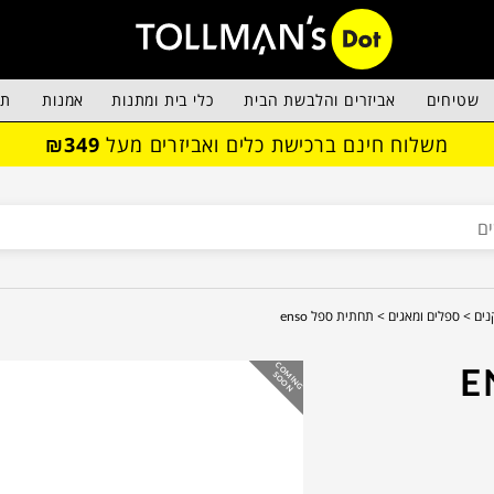
שטיחים
אביזרים והלבשת הבית
כלי בית ומתנות
אמנות
תא
משלוח חינם ברכישת כלים ואביזרים מעל
₪349
נים >
ספלים ומאגים >
תחתית ספל enso
C
O
IN
G
O
O
M
S
N