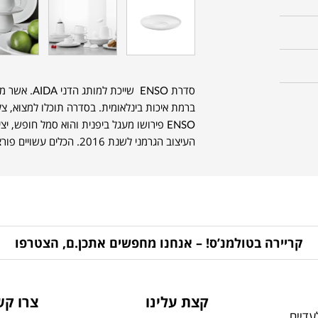
ברמת איכות בינלאומית. בסדרה תוכלו למצוא, צל
ENSO פירושו מעגל ביפנית והוא סמל חופש,
העיצוב הגרמני לשנת 2016. הכלים עשויים פורצלן איכותי ויתאימו לשימוש יומיומי וחגיגי.
קריירה בטולמנ’ס! – אנחנו מחפשים אתכן.ם, הצטרפו
קצת עלינו
צרו קש
דיים,