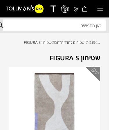
...
מגבות ושטיחים לחדר הרחצה
שטיחון FIGURA S
שטיחון FIGURA S
C
O
IN
G
O
O
M
S
N