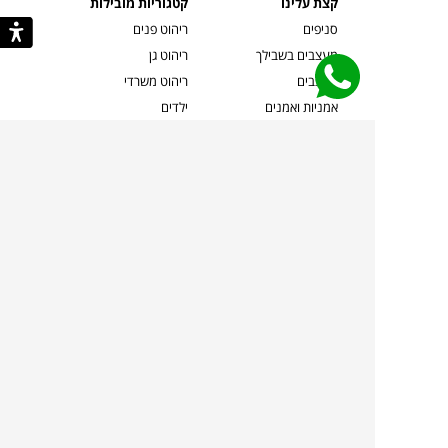
קצת עלינו
קטגוריות מובילות
סניפים
ריהוט פנים
מעצבים בשבילך
ריהוט גן
מעצבים
ריהוט משרדי
אמניות ואמנים
ילדים
קשרי אדריכלים
שטיחים
שוברים
אביזרים והלבשת הבית
צרו קשר
תאורה
משלוחים והחזרות
ספות לסלון
שואלים אותנו
שולחנות קפה
שרות ב-
פינות אוכל
תקנון אתר
מדיניות פרטיות
מדיניות עוגיות/Cookies
מדיניות מצלמות
ביטול עסקה