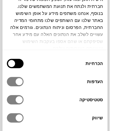
חברתית ולנתח את תנועת המשתמשים שלנו.
חלה שגיאה. אנא רעננו את הדף ונסו שנית
בנוסף, אנחנו משתפים מידע על אופן השימוש
באתר שלנו עם השותפים שלנו מתחומי המדיה
החברתית, הפרסום וניתוח הנתונים. גורמים אלה
צבעים
עשויים לשלב את הנתונים האלה עם מידע אחר
שסיפקתם או שהם אספו בעקבות השימוש
שעשיתם בשירותים שלהם.
בחירת
הכרחיות
הסכמה
שטיחון מסדרת Figura של המותג הדני
METTE
DITMER
, בעיצוב גרפי מופשט עם ניחוח רטרו
העדפות
משנות ה-70. המשטח הרך עשוי כותנה
בטקסטורת טוויד נעימה, וגב הלטקס מונע
סטטיסטיקה
החלקה. הוא יוסיף חמימות ואווירה נעימה לצד
המיטה, בחדר הילדים או בחדר הרחצה.
שיווק