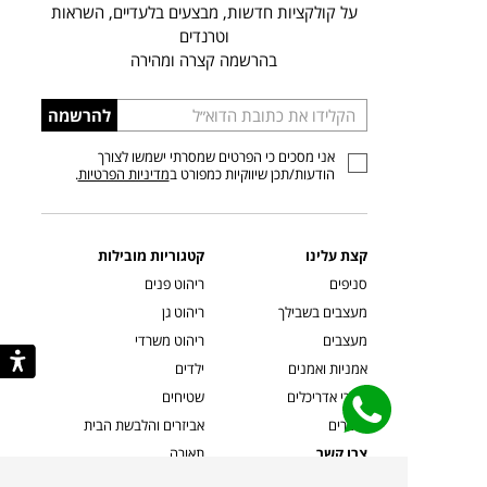
על קולקציות חדשות, מבצעים בלעדיים, השראות
וטרנדים
בהרשמה קצרה ומהירה
הכניסו
להרשמה
כתובת
אני מסכים כי הפרטים שמסרתי ישמשו לצורך
דוא”ל
הודעות/תכן שיווקיות כמפורט ב
מדיניות הפרטיות
.
קצת עלינו
קטגוריות מובילות
סניפים
ריהוט פנים
מעצבים בשבילך
ריהוט גן
מעצבים
ריהוט משרדי
אמניות ואמנים
ילדים
קשרי אדריכלים
שטיחים
שוברים
אביזרים והלבשת הבית
צרו קשר
תאורה
משלוחים והחזרות
ספות לסלון