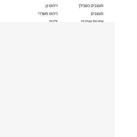
מעצבים בשבילך
ריהוט גן
מעצבים
ריהוט משרדי
אמניות ואמנים
ילדים
קשרי אדריכלים
שטיחים
שוברים
אביזרים והלבשת הבית
צרו קשר
תאורה
משלוחים והחזרות
ספות לסלון
שואלים אותנו
שולחנות קפה
שרות ב-
פינות אוכל
תקנון אתר
מדיניות פרטיות
מדיניות עוגיות/Cookies
מדיניות מצלמות
ביטול עסקה