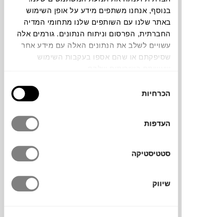
בנוסף, אנחנו משתפים מידע על אופן השימוש
באתר שלנו עם השותפים שלנו מתחומי המדיה
החברתית, הפרסום וניתוח הנתונים. גורמים אלה
עשויים לשלב את הנתונים האלה עם מידע אחר
שסיפקתם או שהם אספו בעקבות השימוש
שידת הטלוויזיה FINA למותג העיצוב הבוסני
שעשיתם בשירותים שלהם.
ועטור השבחים
Gazzda
עוצבה על ידי
בחירת
Mustafa Cohadzic
. מיועדת עבור אנשים
הכרחיות
הסכמה
שאוהבים סדרות טלוויזיה, משחקי וידאו, קריוקי
ועוד. אידאלית לחיבורים טכניים של מערכות
טלוויזיה, מתאימה לאחסון ספרים, משחקים
העדפות
וחפצים אישיים.
סטטיסטיקה
מותג
שיווק
מעצב