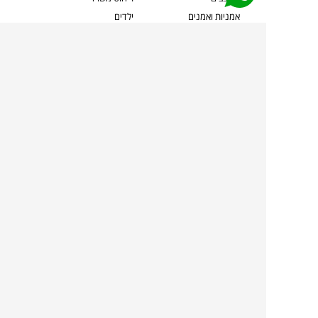
אמניות ואמנים
ילדים
קשרי אדריכלים
שטיחים
שוברים
אביזרים והלבשת הבית
צרו קשר
תאורה
משלוחים והחזרות
ספות לסלון
שואלים אותנו
שולחנות קפה
שרות ב-
פינות אוכל
תקנון אתר
מדיניות פרטיות
מדיניות עוגיות/Cookies
מדיניות מצלמות
ביטול עסקה
הצהרת נגישות