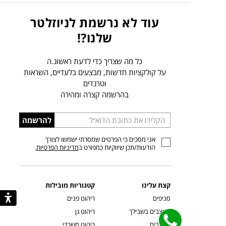
עוד לא נרשמת לניוזלטר
שלנו?!
כל מה שצריך כדי לדעת ראשונ.ה
על קולקציות חדשות, מבצעים בלעדיים, השראות
וטרנדים
בהרשמה קצרה ומהירה
הכניסו
להרשמה
כתובת
אני מסכים כי הפרטים שמסרתי ישמשו לצורך
דוא”ל
הודעות/תכן שיווקיות כמפורט ב
מדיניות הפרטיות
.
קצת עלינו
קטגוריות מובילות
סניפים
ריהוט פנים
מעצבים בשבילך
ריהוט גן
מעצבים
ריהוט משרדי