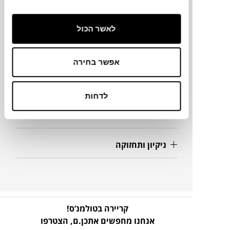
108X65X35H ס"מ
לאשר הכול
מידע על חומרים
אפשר בחירה
מק"ט
לדחות
פרטים נוספים
ניקיון ותחזוקה
קריירה בטולמנ’ס!
אנחנו מחפשים אתכן.ם,
הצטרפו