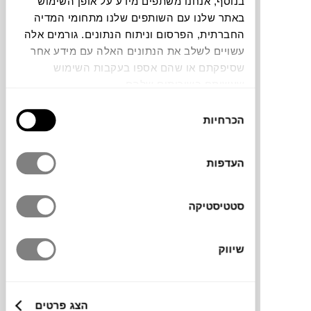
בנוסף, אנחנו משתפים מידע על אופן השימוש
באתר שלנו עם השותפים שלנו מתחומי המדיה
תוכלו למצוא אותי ב:
החברתית, הפרסום וניתוח הנתונים. גורמים אלה
עשויים לשלב את הנתונים האלה עם מידע אחר
שסיפקתם או שהם אספו בעקבות השימוש
שעשיתם בשירותים שלהם.
צבעים
בחירת
הכרחיות
הסכמה
העדפות
שולחן קפה לפינות ישיבה לסביבת חוץ,
במרפסת או גינה. במשקל קל ונוח להזזה. עשוי
סטטיסטיקה
אלומיניום צבוע בציפוי מגן מפני נזקי שמש ומים
ומתאים לשימוש חיצוני לאורך כל עונות השנה.
שיווק
מידות
הצג פרטים