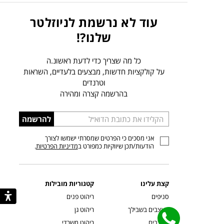
עוד לא נרשמת לניוזלטר
שלנו?!
כל מה שצריך כדי לדעת ראשונ.ה
על קולקציות חדשות, מבצעים בלעדיים, השראות
וטרנדים
בהרשמה קצרה ומהירה
הכניסו
להרשמה
כתובת
אני מסכים כי הפרטים שמסרתי ישמשו לצורך
דוא”ל
הודעות/תכן שיווקיות כמפורט ב
מדיניות הפרטיות
.
קצת עלינו
קטגוריות מובילות
סניפים
ריהוט פנים
מעצבים בשבילך
ריהוט גן
מעצבים
ריהוט משרדי