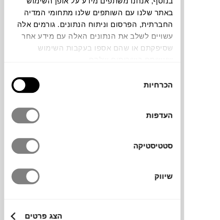
בנוסף, אנחנו משתפים מידע על אופן השימוש
באתר שלנו עם השותפים שלנו מתחומי המדיה
תוכלו למצוא אותי ב:
החברתית, הפרסום וניתוח הנתונים. גורמים אלה
עשויים לשלב את הנתונים האלה עם מידע אחר
שסיפקתם או שהם אספו בעקבות השימוש
שעשיתם בשירותים שלהם.
צבעים
בחירת
הכרחיות
הסכמה
העדפות
כסא מתקפל לפינות אוכל במרפסת או גינה.
במשקל קל ונוח לקיפול ואחסון. עשוי אלומיניום
סטטיסטיקה
צבוע בציפוי מגן מפני נזקי שמש ומים ומתאים
לשימוש חיצוני לאורך כל עונות השנה.
שיווק
מידות
הצג פרטים