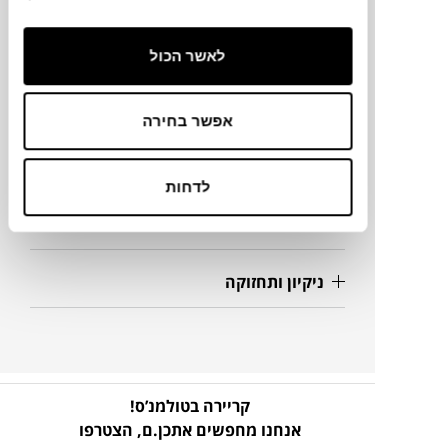
53X46X83H ס"מ
לאשר הכול
מידע על חומרים
אפשר בחירה
מק"ט
לדחות
פרטים נוספים
ניקיון ותחזוקה
קריירה בטולמנ’ס!
אנחנו מחפשים אתכן.ם,
הצטרפו