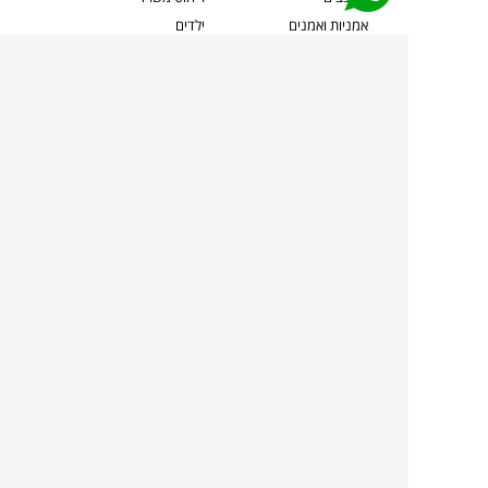
אמניות ואמנים
ילדים
קשרי אדריכלים
שטיחים
שוברים
אביזרים והלבשת הבית
צרו קשר
תאורה
משלוחים והחזרות
ספות לסלון
שואלים אותנו
שולחנות קפה
שרות ב-
פינות אוכל
תקנון אתר
מדיניות פרטיות
מדיניות עוגיות/Cookies
מדיניות מצלמות
ביטול עסקה
הצהרת נגישות