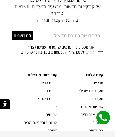
על קולקציות חדשות, מבצעים בלעדיים, השראות
וטרנדים
בהרשמה קצרה ומהירה
הכניסו
להרשמה
כתובת
אני מסכים כי הפרטים שמסרתי ישמשו לצורך
דוא”ל
הודעות/תכן שיווקיות כמפורט ב
מדיניות הפרטיות
.
קצת עלינו
קטגוריות מובילות
סניפים
ריהוט פנים
מעצבים בשבילך
ריהוט גן
מעצבים
ריהוט משרדי
אמניות ואמנים
ילדים
קשרי אדריכלים
שטיחים
שוברים
אביזרים והלבשת הבית
צרו קשר
תאורה