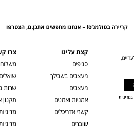
קריירה בטולמנ’ס! – אנחנו מחפשים אתכן.ם, הצטרפו
קצת עלינו
צרו קש
דיים,
סניפים
משלוחי
מעצבים בשבילך
שואלים 
מעצבים
שרות ב
 ב
מדיניות
אמניות ואמנים
תקנון 
קשרי אדריכלים
מדיניות
שוברים
מדיניות עוג