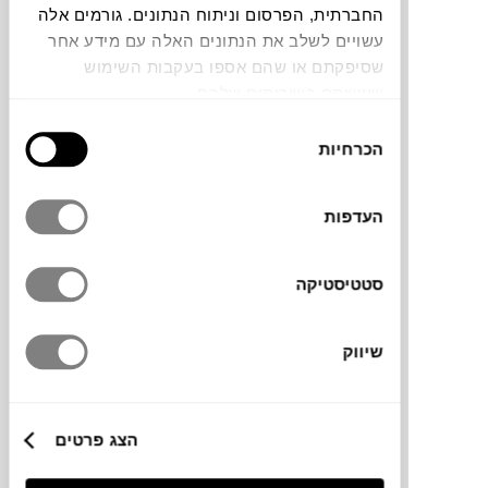
החברתית, הפרסום וניתוח הנתונים. גורמים אלה
עשויים לשלב את הנתונים האלה עם מידע אחר
צבעים
שסיפקתם או שהם אספו בעקבות השימוש
שעשיתם בשירותים שלהם.
בחירת
הכרחיות
הסכמה
כיסא חוץ מפלסטיק עם משענות יד, בקווים
העדפות
מינימליסטיים וגב פסים מעודן. עיצוב קליל,
עכשווי ונוח, שמתאים למרפסת, לגינה או לפינת
אוכל חיצונית.
סטטיסטיקה
שיווק
מידות
53X57X83H ס"מ
הצג פרטים