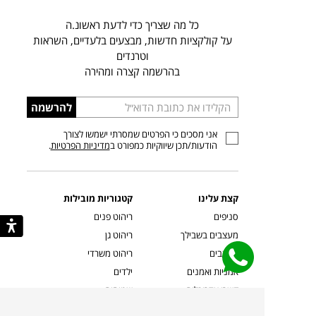
כל מה שצריך כדי לדעת ראשונ.ה
על קולקציות חדשות, מבצעים בלעדיים, השראות
וטרנדים
בהרשמה קצרה ומהירה
הכניסו
להרשמה
כתובת
אני מסכים כי הפרטים שמסרתי ישמשו לצורך
דוא”ל
הודעות/תכן שיווקיות כמפורט ב
מדיניות הפרטיות
.
קצת עלינו
קטגוריות מובילות
סניפים
ריהוט פנים
מעצבים בשבילך
ריהוט גן
מעצבים
ריהוט משרדי
אמניות ואמנים
ילדים
קשרי אדריכלים
שטיחים
שוברים
אביזרים והלבשת הבית