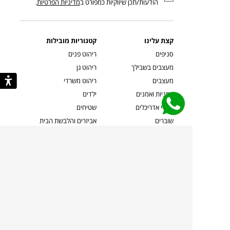
הודעות/תכן שיווקיות כמפורט ב
מדיניות הפרטיות
.
קצת עלינו
קטגוריות מובילות
סניפים
ריהוט פנים
מעצבים בשבילך
ריהוט גן
מעצבים
ריהוט משרדי
אמניות ואמנים
ילדים
קשרי אדריכלים
שטיחים
שוברים
אביזרים והלבשת הבית
צרו קשר
תאורה
משלוחים והחזרות
ספות לסלון
שואלים אותנו
שולחנות קפה
שרות ב-
פינות אוכל
תקנון אתר
מדיניות פרטיות
מדיניות עוגיות/Cookies
מדיניות מצלמות