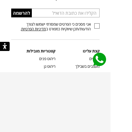
הכניסו
להרשמה
כתובת
אני מסכים כי הפרטים שמסרתי ישמשו לצורך
דוא”ל
הודעות/תכן שיווקיות כמפורט ב
מדיניות הפרטיות
.
קצת עלינו
קטגוריות מובילות
סניפים
ריהוט פנים
מעצבים בשבילך
ריהוט גן
מעצבים
ריהוט משרדי
אמניות ואמנים
ילדים
קשרי אדריכלים
שטיחים
שוברים
אביזרים והלבשת הבית
צרו קשר
תאורה
משלוחים והחזרות
ספות לסלון
שואלים אותנו
שולחנות קפה
שרות ב-
פינות אוכל