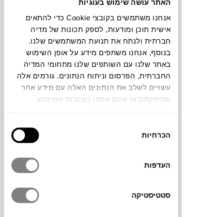
האתר עושה שימוש בעוגיות
אנחנו משתמשים בקובצי Cookie כדי להתאים
להדמיית AI Design
אישית תוכן ומודעות, לספק תכונות של מדיה
חברתית ולנתח את תנועת המשתמשים שלנו.
בנוסף, אנחנו משתפים מידע על אופן השימוש
תוכלו למצוא אותי ב:
באתר שלנו עם השותפים שלנו מתחומי המדיה
החברתית, הפרסום וניתוח הנתונים. גורמים אלה
עשויים לשלב את הנתונים האלה עם מידע אחר
עבודותיה של
גל מלניק
נעות בין רישום, הדפס
שסיפקתם או שהם אספו בעקבות השימוש
ופיסול, ומאופיינות בצורות
שעשיתם בשירותים שלהם.
אורגניות-פרימיטיביות ובצבעוניות חזקה. היא
בחירת
יוצרת דימויים אבסטרקטיים שמזכירים יצורים,
הכרחיות
הסכמה
צמחים ופרטי אדריכלות, ובכך נותנת לחפצים
וסיטואציות יומיומיות מראה חלומי מעט נאיבי.
בפסלי האלומיניום שלה, מלניק בונה
העדפות
קומפוזיציות המזמינות את הצופה לשוטט בין
הצורות ולגלות קשרים חדשים בין הגוף, המרחב
סטטיסטיקה
והדמיון.