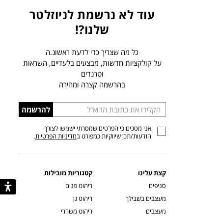
עוד לא נרשמת לניוזלטר
שלנו?!
כל מה שצריך כדי לדעת ראשונ.ה
על קולקציות חדשות, מבצעים בלעדיים, השראות
וטרנדים
בהרשמה קצרה ומהירה
הכניסו
להרשמה
כתובת
אני מסכים כי הפרטים שמסרתי ישמשו לצורך
דוא”ל
הודעות/תכן שיווקיות כמפורט ב
מדיניות הפרטיות
.
קצת עלינו
קטגוריות מובילות
סניפים
ריהוט פנים
מעצבים בשבילך
ריהוט גן
מעצבים
ריהוט משרדי