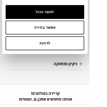
153X84X80H ס"מ
לאשר הכול
מידע על חומרים
אפשר בחירה
פרטים נוספים
לדחות
להורדת קבצים
ניקיון ותחזוקה
קריירה בטולמנ’ס!
אנחנו מחפשים אתכן.ם,
הצטרפו