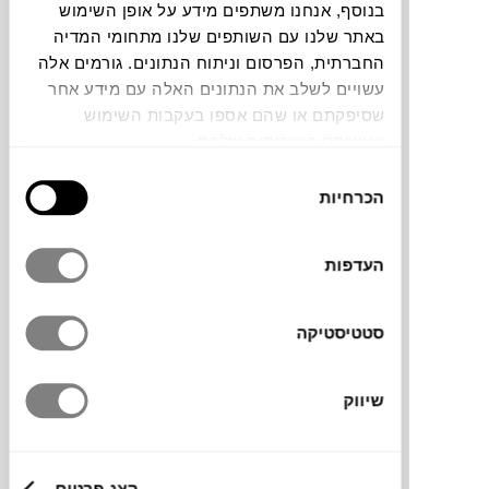
בנוסף, אנחנו משתפים מידע על אופן השימוש
באתר שלנו עם השותפים שלנו מתחומי המדיה
החברתית, הפרסום וניתוח הנתונים. גורמים אלה
עשויים לשלב את הנתונים האלה עם מידע אחר
שסיפקתם או שהם אספו בעקבות השימוש
מגררת מקולקציית GREEN TOOLS של מותג
שעשיתם בשירותים שלהם.
כלי הבית הדני
EVA SOLO
בעיצוב שטוח
בחירת
וקומפקטי, שמאפשר לאחסן אותה בכל מגירה.
הכרחיות
הסכמה
למגררת להבי נירוסטה לחיתוך בינוני, מסגרת
וידית אחיזה מפלסטיק וגומי, לאחיזה יציבה
העדפות
ולמניעת החלקה. קלה לניקוי, גם במדיח הכלים.
סטטיסטיקה
מותג
שיווק
מידות
8X5.5 ס"מ
הצג פרטים