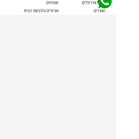
קשרי אדריכלים
שטיחים
שוברים
אביזרים והלבשת הבית
צרו קשר
תאורה
משלוחים והחזרות
ספות לסלון
שואלים אותנו
שולחנות קפה
שרות ב-
פינות אוכל
תקנון אתר
מדיניות פרטיות
מדיניות עוגיות/Cookies
מדיניות מצלמות
ביטול עסקה
הצהרת נגישות
TOLLMANS.CO.IL