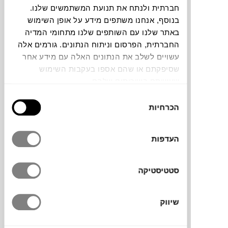
חברתית ולנתח את תנועת המשתמשים שלנו.
בנוסף, אנחנו משתפים מידע על אופן השימוש
תוכלו למצוא אותי ב:
באתר שלנו עם השותפים שלנו מתחומי המדיה
החברתית, הפרסום וניתוח הנתונים. גורמים אלה
עשויים לשלב את הנתונים האלה עם מידע אחר
צבעים
שסיפקתם או שהם אספו בעקבות השימוש
שעשיתם בשירותים שלהם.
בחירת
הכרחיות
הסכמה
כורסה מעוצבת ומינימליסטית של המותג השוודי
העדפות
HEM
רגלי מתכת שחורות הנותנות מראה קליל
ואוורירי וריפוד רך ומפנק בגוון ירוק בקבוק.
סטטיסטיקה
שיווק
מותג