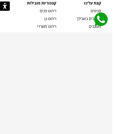
קצת עלינו
קטגוריות מובילות
סניפים
ריהוט פנים
מעצבים בשבילך
ריהוט גן
מעצבים
ריהוט משרדי
אמניות ואמנים
ילדים
קשרי אדריכלים
שטיחים
שוברים
אביזרים והלבשת הבית
צרו קשר
תאורה
משלוחים והחזרות
ספות לסלון
שואלים אותנו
שולחנות קפה
שרות ב-
פינות אוכל
תקנון אתר
מדיניות פרטיות
מדיניות עוגיות/Cookies
מדיניות מצלמות
ביטול עסקה