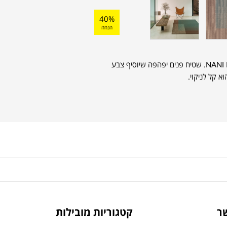
40%
הנחה
שטיח HAZE שייך למותג הספרדי NANI MARQUINA. שטיח פנים יפהפה שיוסיף צבע
א קל לניקוי.
ר
קטגוריות מובילות