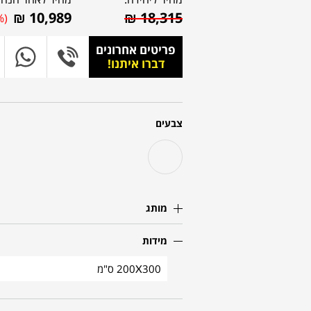
₪
10,989
₪
18,315
%)
פריטים אחרונים
דברו איתנו!
צבעים
מותג
מידות
200X300 ס"מ