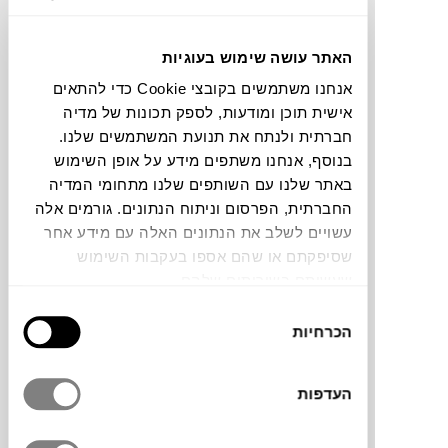
תוכלו למצוא אותי ב:
האתר עושה שימוש בעוגיות
אנחנו משתמשים בקובצי Cookie כדי להתאים
אישית תוכן ומודעות, לספק תכונות של מדיה
צבעים
חברתית ולנתח את תנועת המשתמשים שלנו.
בנוסף, אנחנו משתפים מידע על אופן השימוש
באתר שלנו עם השותפים שלנו מתחומי המדיה
החברתית, הפרסום וניתוח הנתונים. גורמים אלה
עשויים לשלב את הנתונים האלה עם מידע אחר
שסיפקתם או שהם אספו בעקבות השימוש
שטיח
Helix Haven
של המותג
LINIE
שעשיתם בשירותים שלהם.
DESIGN
, משלב דוגמה סימטרית בגוונים
בחירת
ניטרליים אלגנטיים, מה שהופך אותו לבחירה
הכרחיות
הסכמה
נכונה לכל חלל. עשוי מחוטי
PET
ממוחזרים,
חומר עמיד וקל לניקוי המיוצר מבקבוקי פלסטיק.
השטיח מציע מראה מאוזן ומזמין שמתאים גם
העדפות
בבית וגם לסביבת חוץ