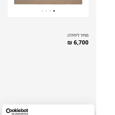
מחיר ליחידה:
₪
6,700
להדמיית AI Design