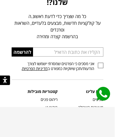
שלנו?!
כל מה שצריך כדי לדעת ראשונ.ה
על קולקציות חדשות, מבצעים בלעדיים, השראות
וטרנדים
בהרשמה קצרה ומהירה
הכניסו
להרשמה
כתובת
אני מסכים כי הפרטים שמסרתי ישמשו לצורך
דוא”ל
הודעות/תכן שיווקיות כמפורט ב
מדיניות הפרטיות
.
קצת עלינו
קטגוריות מובילות
סניפים
ריהוט פנים
מעצבים בשבילך
ריהוט גן
מעצבים
ריהוט משרדי
אמניות ואמנים
ילדים
קשרי אדריכלים
שטיחים