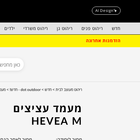
AI Design
חדש
ריהוט פנים
ריהוט גן
ריהוט משרדי
ילדים
הזדמנות אחרונה
ריהוט מעוצב לבית >
חדש >
dot outdoor - חדש! >
מעמד 
מעמד עציצים
HEVEA M
מחיר ליחידה:
מחיר לאחר הנחה