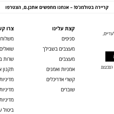
קריירה בטולמנ’ס! – אנחנו מחפשים אתכן.ם, הצטרפו
קצת עלינו
צרו קש
דיים,
סניפים
משלוחי
מעצבים בשבילך
שואלים 
מעצבים
שרות ב
 ב
מדיניות
אמניות ואמנים
תקנון 
קשרי אדריכלים
מדיניות
שוברים
מדיניות עוג
מדיניות
ביטול 