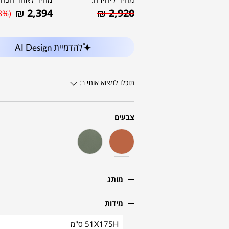
₪
2,394
₪
2,920
8%)
להדמיית AI Design
תוכלו למצוא אותי ב:
צבעים
מותג
מידות
51X175H ס"מ