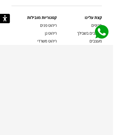
קצת עלינו
קטגוריות מובילות
סניפים
ריהוט פנים
מעצבים בשבילך
ריהוט גן
מעצבים
ריהוט משרדי
אמניות ואמנים
ילדים
קשרי אדריכלים
שטיחים
שוברים
אביזרים והלבשת הבית
צרו קשר
תאורה
משלוחים והחזרות
ספות לסלון
שואלים אותנו
שולחנות קפה
שרות ב-
פינות אוכל
תקנון אתר
מדיניות פרטיות
מדיניות עוגיות/Cookies
מדיניות מצלמות