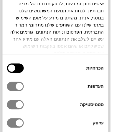
אישית תוכן ומודעות, לספק תכונות של מדיה
חברתית ולנתח את תנועת המשתמשים שלנו.
צבעים
בנוסף, אנחנו משתפים מידע על אופן השימוש
באתר שלנו עם השותפים שלנו מתחומי המדיה
החברתית, הפרסום וניתוח הנתונים. גורמים אלה
עשויים לשלב את הנתונים האלה עם מידע אחר
שסיפקתם או שהם אספו בעקבות השימוש
שעשיתם בשירותים שלהם.
קולקציית Ishi של המותג הדני
101COPENHAGEN
בעיצובם של Kristian
בחירת
הכרחיות
Sofus Hansen ו־Tommy Hyldahl, שואבת
הסכמה
השראה מהמילה היפנית ל“אבן”, ומהיופי השקט
של תצורות האבנים בטבע. השולחנות מיוצרים
העדפות
בעבודת יד בטכניקת ניפוח זכוכית לתוך תבנית,
ומשלבים בסיס עץ ומבנה מתכת לחוזק ויציבות.
הצורניות האורגנית, המזכירה קובייה רכה עם
סטטיסטיקה
עיוותים טבעיים, מעניקה להם נוכחות פיסולית,
בעוד הבדלים קלים ובועות אוויר עדינות הופכים
שיווק
כל שולחן ליצירה ייחודית.