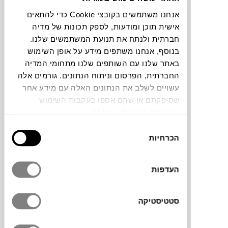
אנחנו משתמשים בקובצי Cookie כדי להתאים
תוכלו למצוא אותי ב:
אישית תוכן ומודעות, לספק תכונות של מדיה
חברתית ולנתח את תנועת המשתמשים שלנו.
בנוסף, אנחנו משתפים מידע על אופן השימוש
באתר שלנו עם השותפים שלנו מתחומי המדיה
צבעים
החברתית, הפרסום וניתוח הנתונים. גורמים אלה
עשויים לשלב את הנתונים האלה עם מידע אחר
שסיפקתם או שהם אספו בעקבות השימוש
שעשיתם בשירותים שלהם.
בחירת
שולחן מסדרת KASANE, עוצב על ידי הסטודיו
הכרחיות
הסכמה
היפני Nendo, עבור המותג האיטלקי
GERVASONI
. בסיס השולחן הוא מה שהופך
העדפות
את העיצוב לייחודי וכמעט מפוסל. משטח עם
ציפוי חמר קרמי וצבעוניות טבעית מדברית.
החומר ממנו עשוי השולחן הוא קצף פולימרי,
סטטיסטיקה
שנחשב בתחום העיצוב התעשייתי כיום לחומר
קל משקל, עמיד בתנאי חוץ, ועם תהליכי ייצור