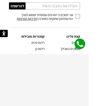
הכניסו
להרשמה
כתובת
אני מסכים כי הפרטים שמסרתי ישמשו לצורך
דוא”ל
הודעות/תכן שיווקיות כמפורט ב
מדיניות הפרטיות
.
קצת עלינו
קטגוריות מובילות
סניפים
ריהוט פנים
מעצבים בשבילך
ריהוט גן
מעצבים
ריהוט משרדי
אמניות ואמנים
ילדים
קשרי אדריכלים
שטיחים
שוברים
אביזרים והלבשת הבית
צרו קשר
תאורה
משלוחים והחזרות
ספות לסלון
שואלים אותנו
שולחנות קפה
שרות ב-
פינות אוכל
תקנון אתר