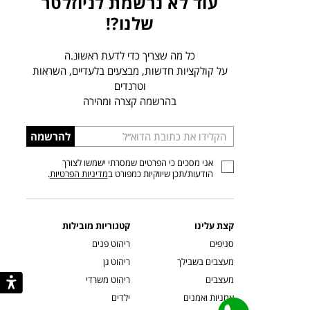
עוד לא נרשמת לניוזלטר
שלנו?!
כל מה שצריך כדי לדעת ראשונ.ה
על קולקציות חדשות, מבצעים בלעדיים, השראות
וטרנדים
בהרשמה קצרה ומהירה
הכניסו
להרשמה
כתובת
אני מסכים כי הפרטים שמסרתי ישמשו לצורך
דוא”ל
הודעות/תכן שיווקיות כמפורט ב
מדיניות הפרטיות
.
קצת עלינו
קטגוריות מובילות
סניפים
ריהוט פנים
מעצבים בשבילך
ריהוט גן
מעצבים
ריהוט משרדי
אמניות ואמנים
ילדים