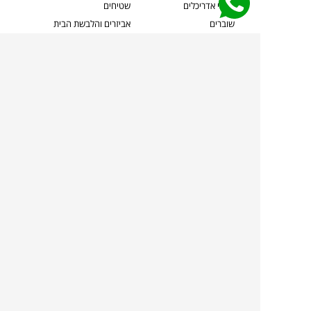
קשרי אדריכלים
שטיחים
שוברים
אביזרים והלבשת הבית
צרו קשר
תאורה
משלוחים והחזרות
ספות לסלון
שואלים אותנו
שולחנות קפה
שרות ב-
פינות אוכל
תקנון אתר
מדיניות פרטיות
מדיניות עוגיות/Cookies
מדיניות מצלמות
ביטול עסקה
הצהרת נגישות
TOLLMANS.CO.IL