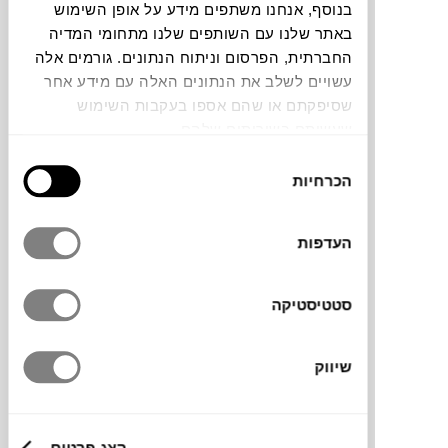
בנוסף, אנחנו משתפים מידע על אופן השימוש
באתר שלנו עם השותפים שלנו מתחומי המדיה
החברתית, הפרסום וניתוח הנתונים. גורמים אלה
עשויים לשלב את הנתונים האלה עם מידע אחר
שסיפקתם או שהם אספו בעקבות השימוש
סט כפות ההגשה Katherine של המותג
שעשיתם בשירותים שלהם.
ההולנדי
URBAN NATURE CULTURE
מגולף
בחירת
בעבודת יד מעץ מנגו טבעי ממקור בר־קיימא,
הכרחיות
הסכמה
מה שמעניק לכל פריט אופי ייחודי. השילוב בין
חמימות טבעית ליופי פיסולי מוסיף לשולחן
העדפות
האירוח נוכחות אלגנטית ואופי מיוחד.
סטטיסטיקה
מותג
שיווק
מידות
12X30 ס"מ
הצג פרטים