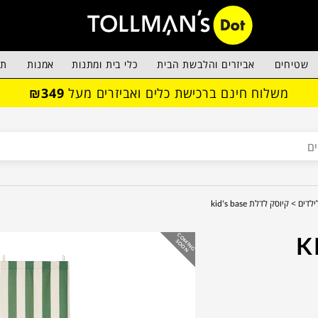
שטיחים
אביזרים והלבשת הבית
כלי בית ומתנות
אמנות
תא
משלוח חינם ברכישת כלים ואביזרים מעל
₪349
ילדים >
קיוסק לדלת kid's base
KID'S
C
O
IN
G
O
O
M
S
N