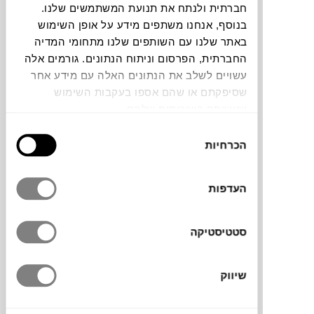
חברתית ולנתח את תנועת המשתמשים שלנו.
חלה שגיאה. אנא רעננו את הדף ונסו שנית
בנוסף, אנחנו משתפים מידע על אופן השימוש
באתר שלנו עם השותפים שלנו מתחומי המדיה
החברתית, הפרסום וניתוח הנתונים. גורמים אלה
עשויים לשלב את הנתונים האלה עם מידע אחר
צבעים
שסיפקתם או שהם אספו בעקבות השימוש
שעשיתם בשירותים שלהם.
בחירת
הכרחיות
הסכמה
שולחן צד Kin של המותג הדני
WENDELBO
העדפות
מעוצב עם משטח עליון עגול ובסיס מרכזי יציב.
קומפקטי ואידיאלי לצד ספה או כורסה, כשולחן
קטן למחשב נייד או כשולחן נוסף המשתלב עם
סטטיסטיקה
שולחן
הקפה kin
שיווק
מותג