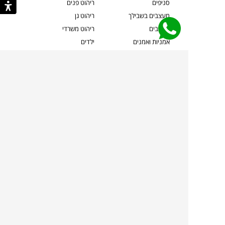
סניפים
ריהוט פנים
מעצבים בשבילך
ריהוט גן
מעצבים
ריהוט משרדי
אמניות ואמנים
ילדים
קשרי אדריכלים
שטיחים
שוברים
אביזרים והלבשת הבית
צרו קשר
תאורה
משלוחים והחזרות
ספות לסלון
שואלים אותנו
שולחנות קפה
שרות ב-
פינות אוכל
תקנון אתר
מדיניות פרטיות
מדיניות עוגיות/Cookies
מדיניות מצלמות
ביטול עסקה