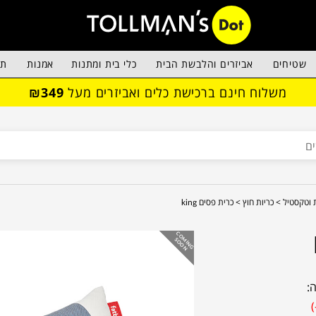
שטיחים
אביזרים והלבשת הבית
כלי בית ומתנות
אמנות
תא
משלוח חינם ברכישת כלים ואביזרים מעל
₪349
ת וטקסטיל >
כריות חוץ >
כרית פסים king
C
O
IN
G
O
O
M
S
N
: