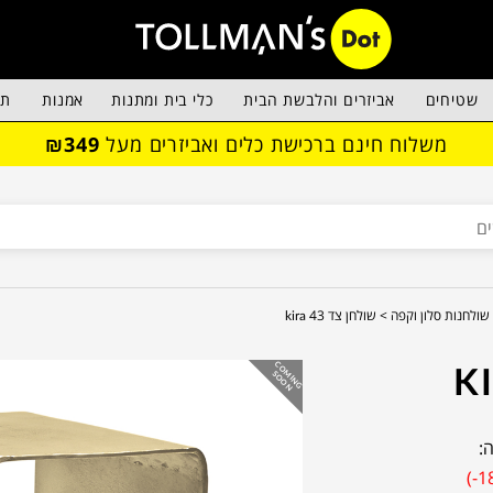
שטיחים
אביזרים והלבשת הבית
כלי בית ומתנות
אמנות
תא
משלוח חינם ברכישת כלים ואביזרים מעל
₪349
שולחנות סלון וקפה >
שולחן צד kira 43
C
O
IN
G
O
O
M
S
N
:
(-1