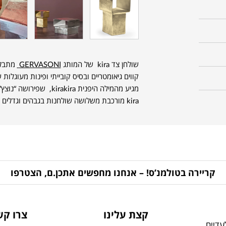
שולחן צד kira של המותג
GERVASONI
מתבלט 
קווים גיאומטריים ובסיס קובייתי ופינות מעוגלו
מגיע מהמילה היפנית kira
kira מורכבת משלושה שולחנות בגבהים וגדלים שונים שמשלימים את המראה בחלל המעוצב.
קריירה בטולמנ’ס! – אנחנו מחפשים אתכן.ם, הצטרפו
קצת עלינו
צרו קש
דיים,