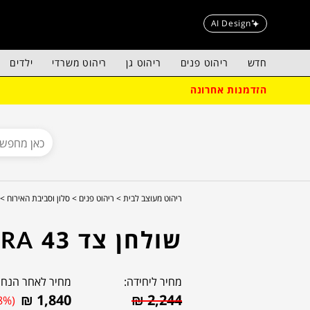
AI Design
חדש
ריהוט פנים
ריהוט גן
ריהוט משרדי
ילדים
הזדמנות אחרונה
ריהוט מעוצב לבית >
ריהוט פנים >
סלון וסביבת האירוח >
שולחן צד KIRA 43
מחיר ליחידה:
מחיר לאחר הנחה
₪
1,840
₪
2,244
8%)