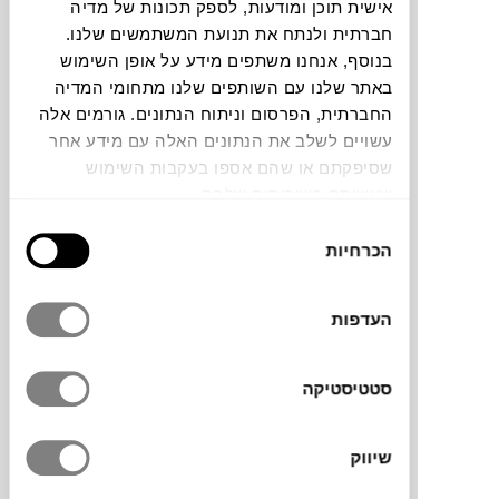
אישית תוכן ומודעות, לספק תכונות של מדיה
חברתית ולנתח את תנועת המשתמשים שלנו.
צבעים
בנוסף, אנחנו משתפים מידע על אופן השימוש
באתר שלנו עם השותפים שלנו מתחומי המדיה
החברתית, הפרסום וניתוח הנתונים. גורמים אלה
עשויים לשלב את הנתונים האלה עם מידע אחר
שסיפקתם או שהם אספו בעקבות השימוש
שעשיתם בשירותים שלהם.
שולחן צד kira של המותג
GERVASONI
בחירת
מתבלט בעיצוב נועז, עשוי אלומיניום יצוק, עם
הכרחיות
הסכמה
קווים גיאומטריים ובסיס קובייתי ופינות מעוגלות
שמדגישות את האופי התעשייתי שלו.שמו מגיע
מהמילה היפנית kirakira, שפירושה “נוצץ” –
העדפות
רמז למראה הבוהק והעשיר שלו. הסדרה kira
מורכבת משלושה שולחנות בגבהים וגדלים
סטטיסטיקה
שונים שמשלימים את המראה בחלל המעוצב.
שיווק
מותג