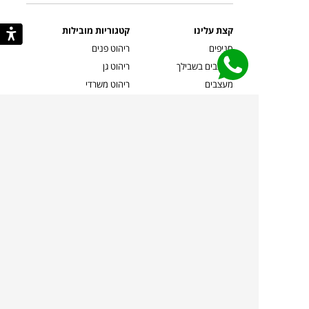
קצת עלינו
קטגוריות מובילות
סניפים
ריהוט פנים
מעצבים בשבילך
ריהוט גן
מעצבים
ריהוט משרדי
אמניות ואמנים
ילדים
קשרי אדריכלים
שטיחים
שוברים
אביזרים והלבשת הבית
צרו קשר
תאורה
משלוחים והחזרות
ספות לסלון
שואלים אותנו
שולחנות קפה
שרות ב-
פינות אוכל
תקנון אתר
מדיניות פרטיות
מדיניות עוגיות/Cookies
מדיניות מצלמות
ביטול עסקה