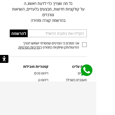
כל מה שצריך כדי לדעת ראשונ.ה
על קולקציות חדשות, מבצעים בלעדיים, השראות
וטרנדים
בהרשמה קצרה ומהירה
הכניסו
להרשמה
כתובת
אני מסכים כי הפרטים שמסרתי ישמשו לצורך
דוא”ל
הודעות/תכן שיווקיות כמפורט ב
מדיניות הפרטיות
.
קצת עלינו
קטגוריות מובילות
סניפים
ריהוט פנים
מעצבים בשבילך
ריהוט גן
מעצבים
ריהוט משרדי
אמניות ואמנים
ילדים
קשרי אדריכלים
שטיחים
שוברים
אביזרים והלבשת הבית
צרו קשר
תאורה