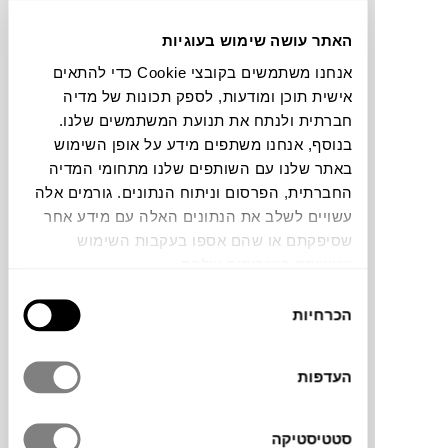
להדמיית AI Design
האתר עושה שימוש בעוגיות
צבעים
אנחנו משתמשים בקובצי Cookie כדי להתאים
אישית תוכן ומודעות, לספק תכונות של מדיה
חברתית ולנתח את תנועת המשתמשים שלנו.
בנוסף, אנחנו משתפים מידע על אופן השימוש
באתר שלנו עם השותפים שלנו מתחומי המדיה
החברתית, הפרסום וניתוח הנתונים. גורמים אלה
השטיח lace של
BRINK & CAMPMAN
, ארוג
עשויים לשלב את הנתונים האלה עם מידע אחר
ידנית מחוטי PET ממוחזרים, בשלושה צבעים
שסיפקתם או שהם אספו בעקבות השימוש
מתשלבים. עמיד לרטיבות של טל ולחות ויכניס
שעשיתם בשירותים שלהם.
צבעוניות ייחודית לפנית הישיבה בגינה
בחירת
ובמרפסת.
הכרחיות
הסכמה
העדפות
מותג
סטטיסטיקה