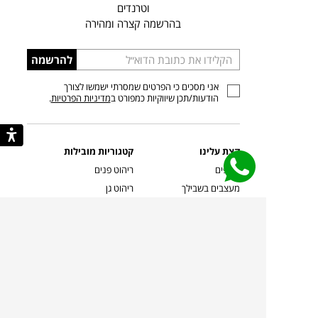
וטרנדים
בהרשמה קצרה ומהירה
הכניסו
להרשמה
כתובת
אני מסכים כי הפרטים שמסרתי ישמשו לצורך
דוא”ל
הודעות/תכן שיווקיות כמפורט ב
מדיניות הפרטיות
.
קצת עלינו
קטגוריות מובילות
סניפים
ריהוט פנים
מעצבים בשבילך
ריהוט גן
מעצבים
ריהוט משרדי
אמניות ואמנים
ילדים
קשרי אדריכלים
שטיחים
שוברים
אביזרים והלבשת הבית
צרו קשר
תאורה
משלוחים והחזרות
ספות לסלון
שואלים אותנו
שולחנות קפה