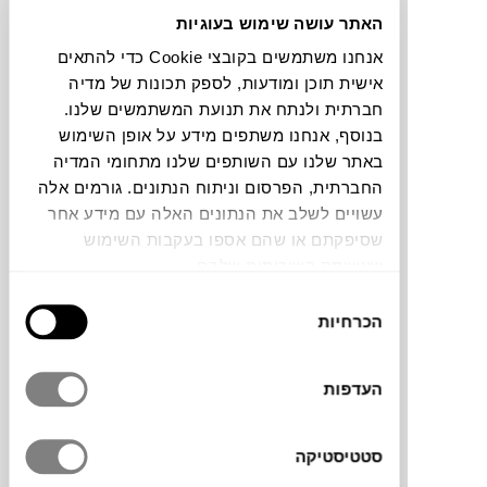
האתר עושה שימוש בעוגיות
צבעים
אנחנו משתמשים בקובצי Cookie כדי להתאים
אישית תוכן ומודעות, לספק תכונות של מדיה
חברתית ולנתח את תנועת המשתמשים שלנו.
בנוסף, אנחנו משתפים מידע על אופן השימוש
באתר שלנו עם השותפים שלנו מתחומי המדיה
החברתית, הפרסום וניתוח הנתונים. גורמים אלה
השטיח lace של
BRINK & CAMPMAN
, ארוג
עשויים לשלב את הנתונים האלה עם מידע אחר
ידנית מחוטי PET ממוחזרים, בשלושה צבעים
שסיפקתם או שהם אספו בעקבות השימוש
ניטרלים חמים, עמיד לרטיבות של טל ולחות
שעשיתם בשירותים שלהם.
ויכניס קלילות לפנית הישיבה בגינה ובמרפסת.
בחירת
הכרחיות
הסכמה
מותג
העדפות
מידות
סטטיסטיקה
מידה