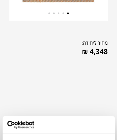
מחיר ליחידה:
₪
4,348
להדמיית AI Design