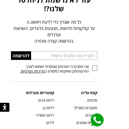
שלנו?!
כל מה שצריך כדי לדעת ראשונ.ה
על קולקציות חדשות, מבצעים בלעדיים, השראות
וטרנדים
בהרשמה קצרה ומהירה
הכניסו
להרשמה
כתובת
אני מסכים כי הפרטים שמסרתי ישמשו לצורך
דוא”ל
הודעות/תכן שיווקיות כמפורט ב
מדיניות הפרטיות
.
קצת עלינו
קטגוריות מובילות
סניפים
ריהוט פנים
מעצבים בשבילך
ריהוט גן
מעצבים
ריהוט משרדי
אמניות ואמנים
ילדים