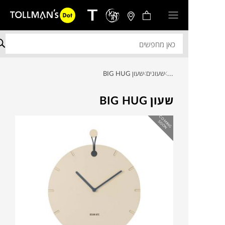
...
שעונים
שעון BIG HUG
שעון BIG HUG
C
O
IN
G
O
O
M
S
N