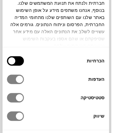
חברתית ולנתח את תנועת המשתמשים שלנו.
בנוסף, אנחנו משתפים מידע על אופן השימוש
באתר שלנו עם השותפים שלנו מתחומי המדיה
החברתית, הפרסום וניתוח הנתונים. גורמים אלה
עשויים לשלב את הנתונים האלה עם מידע אחר
נר ריחני LE BOIS של מותג הלייף סטייל
שסיפקתם או שהם אספו בעקבות השימוש
האוסטרלי
MAISON BALZAC
, נר ריח גדול
שעשיתם בשירותים שלהם.
בניחוח ענבר, עשן וארז אדום. עשוי מתערובת
בחירת
סויה ושעוות קוקוס עם פתיל כותנה.
הכרחיות
הסכמה
העדפות
סטטיסטיקה
מותג
שיווק
מידות
7.3X8.3X9.7H ס"מ