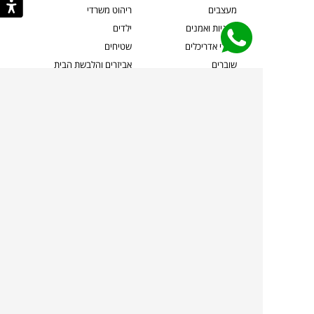
מעצבים
ריהוט משרדי
אמניות ואמנים
ילדים
קשרי אדריכלים
שטיחים
שוברים
אביזרים והלבשת הבית
צרו קשר
תאורה
משלוחים והחזרות
ספות לסלון
שואלים אותנו
שולחנות קפה
שרות ב-
פינות אוכל
תקנון אתר
מדיניות פרטיות
מדיניות עוגיות/Cookies
מדיניות מצלמות
ביטול עסקה
הצהרת נגישות