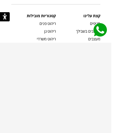
קצת עלינו
קטגוריות מובילות
סניפים
ריהוט פנים
מעצבים בשבילך
ריהוט גן
מעצבים
ריהוט משרדי
אמניות ואמנים
ילדים
קשרי אדריכלים
שטיחים
שוברים
אביזרים והלבשת הבית
צרו קשר
תאורה
משלוחים והחזרות
ספות לסלון
שואלים אותנו
שולחנות קפה
שרות ב-
פינות אוכל
תקנון אתר
מדיניות פרטיות
מדיניות עוגיות/Cookies
מדיניות מצלמות
ביטול עסקה