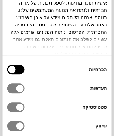
אישית תוכן ומודעות, לספק תכונות של מדיה
חברתית ולנתח את תנועת המשתמשים שלנו.
להדמיית AI Design
בנוסף, אנחנו משתפים מידע על אופן השימוש
באתר שלנו עם השותפים שלנו מתחומי המדיה
החברתית, הפרסום וניתוח הנתונים. גורמים אלה
תוכלו למצוא אותי ב:
עשויים לשלב את הנתונים האלה עם מידע אחר
שסיפקתם או שהם אספו בעקבות השימוש
שעשיתם בשירותים שלהם.
האמנית
לנה גוברמן
משחזרת אירועים
בחירת
אוטוביוגרפיים, משלבת אותם באלמנטים
הכרחיות
הסכמה
דמיוניים ויוצרת אובייקטים המשלבים בין פיסול
קרמי וציור. ביצירתה עוסקת גוברמן בילדות
העדפות
ונשיות, חשיפה והסתרה ובקשר בין דורי.
סטטיסטיקה
מידות
שיווק
36.5X8X9 ס"מ