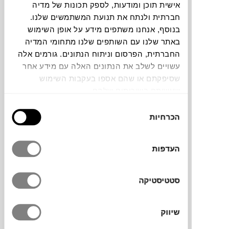
אישית תוכן ומודעות, לספק תכונות של מדיה
חברתית ולנתח את תנועת המשתמשים שלנו.
להדמיית AI Design
בנוסף, אנחנו משתפים מידע על אופן השימוש
באתר שלנו עם השותפים שלנו מתחומי המדיה
החברתית, הפרסום וניתוח הנתונים. גורמים אלה
תוכלו למצוא אותי ב:
עשויים לשלב את הנתונים האלה עם מידע אחר
שסיפקתם או שהם אספו בעקבות השימוש
שעשיתם בשירותים שלהם.
האמנית
לנה גוברמן
משחזרת אירועים
בחירת
אוטוביוגרפיים, משלבת אותם באלמנטים
הכרחיות
הסכמה
דמיוניים ויוצרת אובייקטים המשלבים בין פיסול
קרמי וציור. ביצירתה עוסקת גוברמן בילדות
העדפות
ונשיות, חשיפה והסתרה ובקשר בין דורי.
סטטיסטיקה
מידות
שיווק
16X10X5 ס"מ