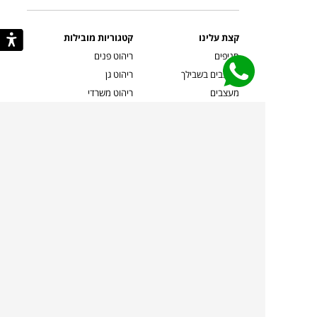
קצת עלינו
קטגוריות מובילות
סניפים
ריהוט פנים
מעצבים בשבילך
ריהוט גן
מעצבים
ריהוט משרדי
אמניות ואמנים
ילדים
קשרי אדריכלים
שטיחים
שוברים
אביזרים והלבשת הבית
צרו קשר
תאורה
משלוחים והחזרות
ספות לסלון
שואלים אותנו
שולחנות קפה
שרות ב-
פינות אוכל
תקנון אתר
מדיניות פרטיות
מדיניות עוגיות/Cookies
מדיניות מצלמות
ביטול עסקה