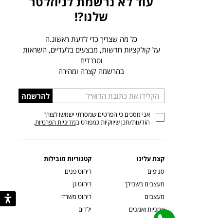
עוד לא נרשמת לניוזלטר
שלנו?!
כל מה שצריך כדי לדעת ראשונ.ה
על קולקציות חדשות, מבצעים בלעדיים, השראות
וטרנדים
בהרשמה קצרה ומהירה
הכניסו
להרשמה
כתובת
אני מסכים כי הפרטים שמסרתי ישמשו לצורך
דוא”ל
הודעות/תכן שיווקיות כמפורט ב
מדיניות הפרטיות
.
קצת עלינו
קטגוריות מובילות
סניפים
ריהוט פנים
מעצבים בשבילך
ריהוט גן
מעצבים
ריהוט משרדי
אמניות ואמנים
ילדים