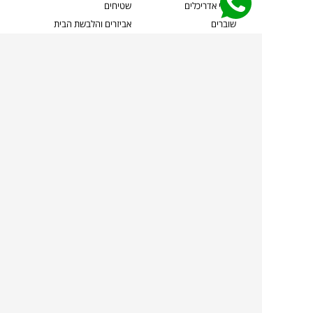
קשרי אדריכלים
שטיחים
שוברים
אביזרים והלבשת הבית
צרו קשר
תאורה
משלוחים והחזרות
ספות לסלון
שואלים אותנו
שולחנות קפה
שרות ב-
פינות אוכל
תקנון אתר
מדיניות פרטיות
מדיניות עוגיות/Cookies
מדיניות מצלמות
ביטול עסקה
הצהרת נגישות
TOLLMANS.CO.IL