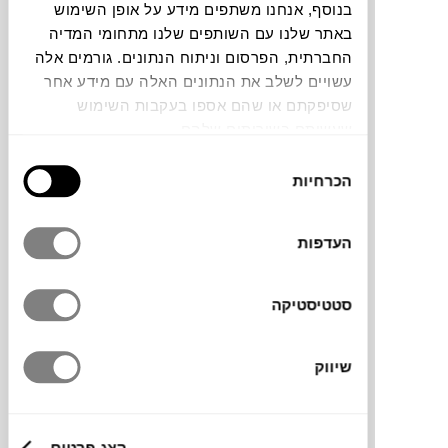
בנוסף, אנחנו משתפים מידע על אופן השימוש
באתר שלנו עם השותפים שלנו מתחומי המדיה
החברתית, הפרסום וניתוח הנתונים. גורמים אלה
עשויים לשלב את הנתונים האלה עם מידע אחר
שסיפקתם או שהם אספו בעקבות השימוש
מכסה רב-תכליתי לקערת ערבוב מקולקציית
שעשיתם בשירותים שלהם.
EVA, שעוצבה על ידי סטודיו Saya Who הדני
בחירת
עבור מותג כלי הבית
EVA SOLO
. למכסה פתחי
הכרחיות
הסכמה
מזיגה בשני גדלים ופתח לסינון נוזלים, והוא
יאטום את הקערה כשתכניסו אותה לקירור או
העדפות
להקפאה. בטוח לניקוי במדיח הכלים.
סטטיסטיקה
מותג
שיווק
מידות
23X4
הצג פרטים